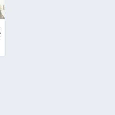
タ
ズ
イ