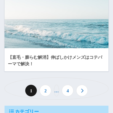
【直毛・膨らむ解消】伸ばしかけメンズはコテパ
ーマで解決！
1
2
…
4
カテゴリー